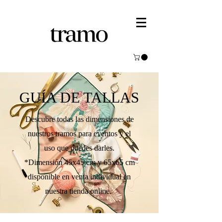
GUÍA DE TALLAS
Descubre todas las dimensiones de
nuestros tramos para eventos y el
uso que puedes darles.
*Dimensión 45x45 cm y 65x65 cm
disponible en venta individual en
nuestra tienda online.